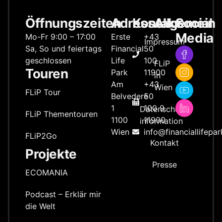
Öffnungszeiten
Adresse
Kontakt
Allgemein
Social
Media
Mo-Fr 9:00 – 17:00
Erste
+43
Impressum
Sa, So und feiertags
Financial
50
geschlossen
Life
100
FLiP
Touren
Park
11900
in
Am
+43
Wien
FLiP Tour
Belvedere
50
1
100 9
Datenschutz­
FLiP Thementouren
1100
11900
information
Wien
info@financiallifepar
FLiP2Go
Kontakt
Projekte
Presse
ECOMANIA
Podcast – Erklär mir
die Welt