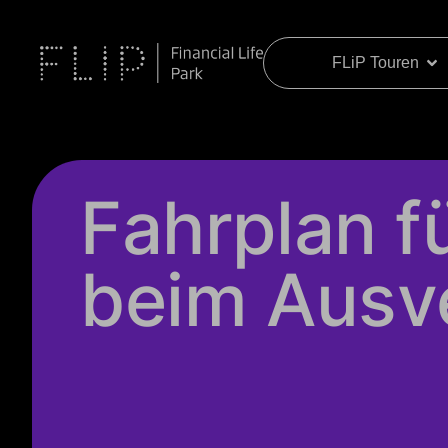
FLiP Touren
Fahrplan f
beim Ausv