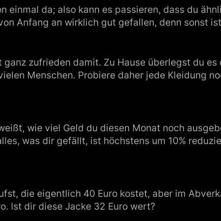
n einmal da; also kann es passieren, dass du ähnl
r von Anfang an wirklich gut gefallen, denn sonst is
anz zufrieden damit. Zu Hause überlegst du es dir
t vielen Menschen. Probiere daher jede Kleidung n
weißt, wie viel Geld du diesen Monat noch ausgeben
es, was dir gefällt, ist höchstens um 10% reduzier
st, die eigentlich 40 Euro kostet, aber im Abverka
o. Ist dir diese Jacke 32 Euro wert?