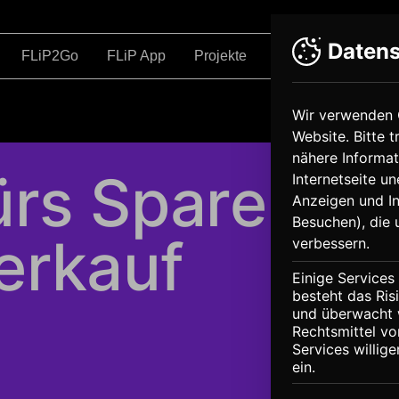
Datens
FLiP2Go
FLiP App
Projekte
Bildung
Übe
Wir verwenden 
Website. Bitte 
nähere Informat
ürs Sparen
Internetseite un
Anzeigen und In
Besuchen), die 
erkauf
verbessern.
Einige Service
besteht das Ris
und überwacht 
Rechtsmittel vo
Services willig
ein.