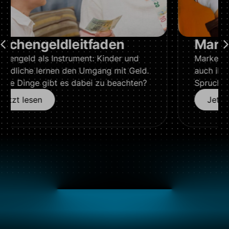
Markensachen
Markenklamotten sind ‚in‘, aber sind sie
auch ihr Geld wert? Oder stimmt der
Spruch: „Wer billig kauft, kauft teuer?“
Jetzt lesen