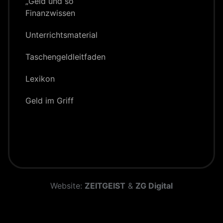
„Geld und so“
Finanzwissen
Unterrichts­material
Taschengeld­leitfaden
Lexikon
Geld im Griff
Website:
ZEITGEIST
&
ZG Digital