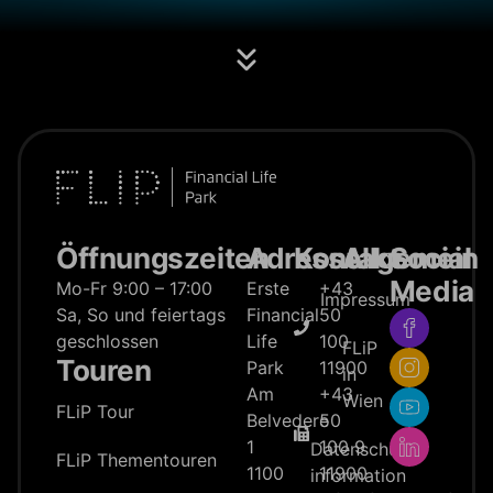
Öffnungszeiten
Adresse
Kontakt
Allgemein
Social
Media
Mo-Fr 9:00 – 17:00
Erste
+43
Impressum
Sa, So und feiertags
Financial
50
geschlossen
Life
100
FLiP
Touren
Park
11900
in
Am
+43
Wien
FLiP Tour
Belvedere
50
1
100 9
Datenschutz­
FLiP Thementouren
1100
11900
information