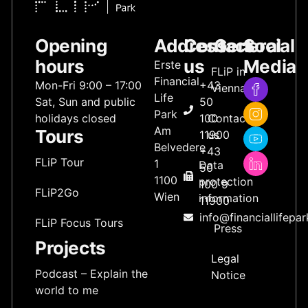
Opening
Address
Contact
General
Social
hours
us
Media
Erste
FLiP in
Financial
Mon-Fri 9:00 – 17:00
+43
Vienna
Life
Sat, Sun and public
50
Park
holidays closed
100
Contact
Am
Tours
11900
us
Belvedere
+43
FLiP Tour
1
Data
50
1100
protection
100 9
FLiP2Go
Wien
information
11900
info@financiallifepar
FLiP Focus Tours
Press
Projects
Legal
Podcast – Explain the
Notice
world to me